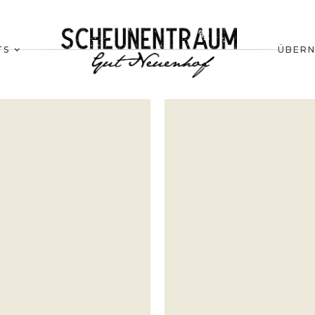
TS
ÜBER